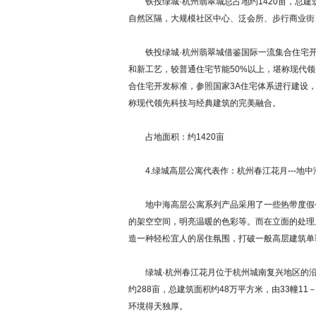
铁投绿城·杭州翡翠城总占地约1420亩，总建
自然区隔，大规模社区中心、泛会所、步行商业街
铁投绿城·杭州翡翠城借鉴国际一流集合住宅开
和新工艺，较普通住宅节能50%以上，堪称现代
合住宅开发标准，参照国家3A住宅体系进行建设
称现代领先科技与经典建筑的完美融合。
占地面积：约1420亩
4.绿城高层公寓代表作：杭州春江花月---地中
地中海高层公寓系列产品采用了一些热带度假公
的架空空间，明亮温暖的色彩等。而在立面的处理
造一种轻松宜人的居住氛围，打破一般高层建筑单
绿城·杭州春江花月位于杭州城南复兴地区的沿
约288亩，总建筑面积约48万平方米，由33幢1
环境得天独厚。