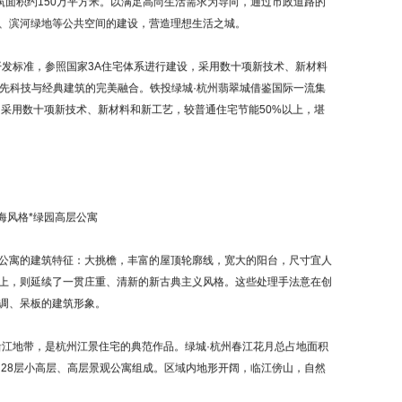
筑面积约150万平方米。以满足高尚生活需求为导向，通过市政道路的
、滨河绿地等公共空间的建设，营造理想生活之城。
发标准，参照国家3A住宅体系进行建设，采用数十项新技术、新材料
领先科技与经典建筑的完美融合。铁投绿城·杭州翡翠城借鉴国际一流集
，采用数十项新技术、新材料和新工艺，较普通住宅节能50%以上，堪
海风格*绿园高层公寓
寓的建筑特征：大挑檐，丰富的屋顶轮廓线，宽大的阳台，尺寸宜人
上，则延续了一贯庄重、清新的新古典主义风格。这些处理手法意在创
调、呆板的建筑形象。
江地带，是杭州江景住宅的典范作品。绿城·杭州春江花月总占地面积
1－28层小高层、高层景观公寓组成。区域内地形开阔，临江傍山，自然