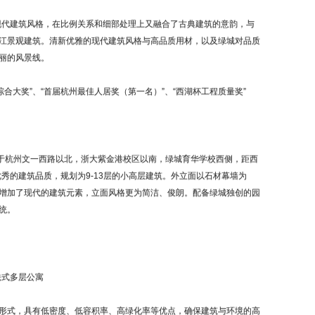
代建筑风格，在比例关系和细部处理上又融合了古典建筑的意韵，与
江景观建筑。清新优雅的现代建筑风格与高品质用材，以及绿城对品质
丽的风景线。
大奖”、“首届杭州最佳人居奖（第一名）”、“西湖杯工程质量奖”
于杭州文一西路以北，浙大紫金港校区以南，绿城育华学校西侧，距西
优秀的建筑品质，规划为9-13层的小高层建筑。外立面以石材幕墙为
增加了现代的建筑元素，立面风格更为简洁、俊朗。配备绿城独创的园
统。
法式多层公寓
式，具有低密度、低容积率、高绿化率等优点，确保建筑与环境的高