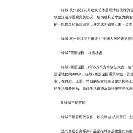
绿城·杭州春江花月建筑总体呈现清新优雅的现
钱塘江沿岸景观完美协调，成为独具艺术魅力的临
的一以贯之的极致追求，使之成为钱塘江畔一道美
绿城·杭州春江花月被评为“全国人居经典竞赛综合
绿城?西溪诚园---在售楼盘
绿城?西溪诚园，约65万平方米恢弘大盘，位
溪湿地仅约800米。绿城?西溪诚园秉承绿城一贯
主，在典雅、庄重、精致的新古典主义建筑风格上
区生活服务体系、高端生活设施及高科技智能化系
5.绿城平层官邸
绿城平层官邸代表作：铁投绿城·杭州留庄---
法式多层公寓系列产品是绿城多层物业的高端形