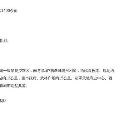
1400余亩
联排。
一级景观控制区，南与绿城?翡翠城隔河相望，西临高教路。规划约
湖约13公里，距市政府、武林广场约15公里。翡翠天地商业中心、西
套城市别墅典范。
制区