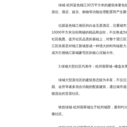
绿城·杭州蓝色钱江30万平方米的建筑体量包
居住、酒店、娱乐、购物等功能合理配置而产生聚
位踞蓝色钱江南区的白金五星酒店，注重城市文
10000平方米沿街商铺的精品商业街，不仅将成
社区氛围、提升社区品质的基础上，对整个望江区
江区块甚至对钱江新城形成一种强大的时尚辐射力
成为引领钱江新城豪宅区的核心压轴大作。
3.绿城大型社区代表作：杭州翡翠城--楼盘在
绿城大型居住区的建筑形态较为丰富，不仅注重
园、会所等诸多混合功能的配套建筑，通过城市道
能混合的宜居社区。
铁投绿城·杭州翡翠城位于杭州城西，紧邻约1
雅社区。