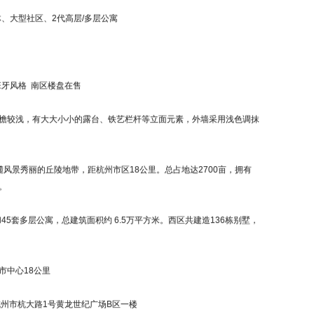
大型社区、2代高层/多层公寓
班牙风格 南区楼盘在售
较浅，有大大小小的露台、铁艺栏杆等立面元素，外墙采用浅色调抹
景秀丽的丘陵地带，距杭州市区18公里。总占地达2700亩，拥有
。
5套多层公寓，总建筑面积约 6.5万平方米。西区共建造136栋别墅，
中心18公里
州市杭大路1号黄龙世纪广场B区一楼