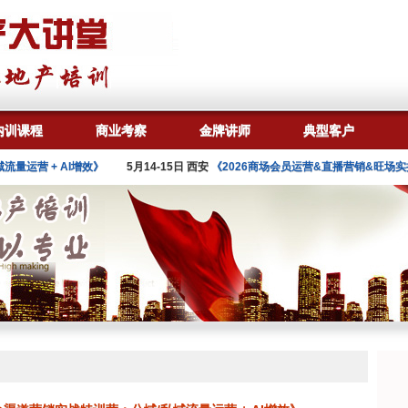
内训课程
商业考察
金牌讲师
典型客户
营 + AI增效》
5月14-15日 西安
《2026商场会员运营&直播营销&旺场实操特