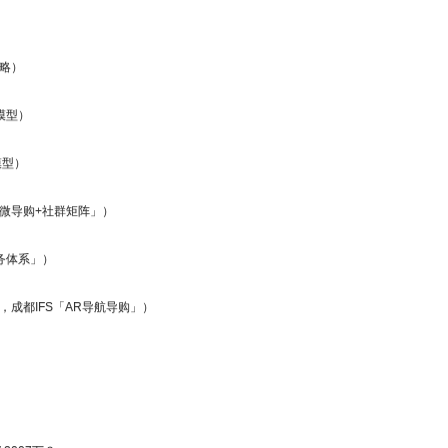
略）
模型）
模型）
微导购+社群矩阵」）
务体系」）
成都IFS「AR导航导购」）