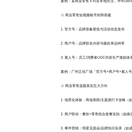
案例：某商业零售 x 抖音本地生活，半年GMV 
☆ 商业零售短视频账号矩阵搭建
1. 官方号：品牌形象塑造与活动信息发布
2. 商户号：品牌联名内容与爆款单品种草
3. 素人号：员工/消费者UGC内容生产激励体
案例：广州正佳广场「官方号+商户号+素人号」
☆ 商业零售选题策划五大方向
1. 场景化体验：商场美陈/主题展打卡攻略（如
2. 商户联动：餐饮+零售组合套餐实拍（如南
3. 事件营销：明星见面会/品牌快闪实录（如成都IF