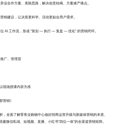
意、异业合作方案、美陈思路，解决创意枯竭、方案难产痛点。
准营销建议，让决策更科学、活动更贴合用户需求。
I 工作流，形成 “策划 — 执行 — 复盘 — 优化” 的营销闭环。
推广、管理层
以现场授课内容为准
群营销》
，全面了解零售业购物中心做好招商运营升级与新媒体营销的本质、
搭建微信私域、短视频、直播、小红书“四位一体”的全渠道营销矩阵。