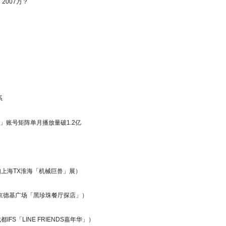
2007万？
系
账号矩阵单月播放量破1.2亿
上海TX淮海「机械巨兽」展）
京德基广场「黑珍珠餐厅探店」）
S「LINE FRIENDS嘉年华」）