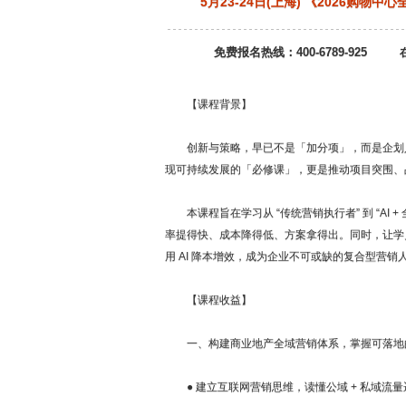
5月23-24日(上海) 《2026购物
免费报名热线：400-6789-925
【课程背景】
创新与策略，早已不是「加分项」，而是企划人
现可持续发展的「必修课」，更是推动项目突围、
本课程旨在学习从 “传统营销执行者” 到 “AI
率提得快、成本降得低、方案拿得出。同时，让学
用 AI 降本增效，成为企业不可或缺的复合型营销
【课程收益】
一、构建商业地产全域营销体系，掌握可落地
● 建立互联网营销思维，读懂公域 + 私域流量逻辑