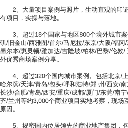
2、大量项目案例与照片，生动直观的印证
有项目，实操与落地。
3、超过18个国家与地区800个境外城市案
矶/旧金山/西雅图/首尔/马尼拉/东京/大阪/福冈/
墨尔本/惠灵顿/雅加达/吉隆坡/柏林/巴黎/伦敦/
外优秀商场案例分享。
4、超过320个国内城市案例。包括北京/上海
哈尔滨/天津/青岛/包头/呼和浩特/郑 州/西安/南
长沙/合肥/青岛/西安/重庆/成都/厦门/东莞/南宁
齐/兰州等约3,000个商业项目实地考察，现
原因。
5、揭密国内位居领先的商业地产集团，包括